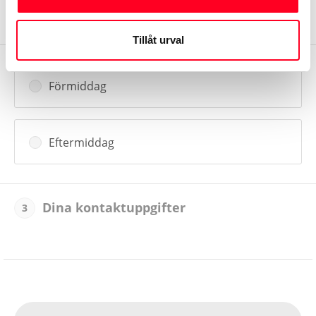
31
Tillåt urval
Förmiddag
Eftermiddag
Dina kontaktuppgifter
3
Alte