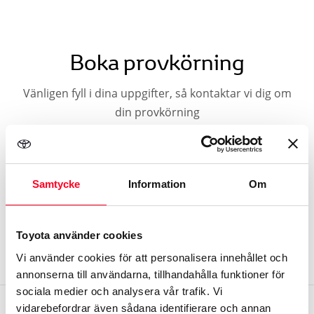
Boka provkörning
Vänligen fyll i dina uppgifter, så kontaktar vi dig om
din provkörning
Välj bilmodell och anläggning
1
Samtycke
Information
Om
Aygo X Hybrid
Toyota använder cookies
Sandström & Ljungqvist i Östersund
Vi använder cookies för att personalisera innehållet och
annonserna till användarna, tillhandahålla funktioner för
sociala medier och analysera vår trafik. Vi
Välj datum och tid
vidarebefordrar även sådana identifierare och annan
2