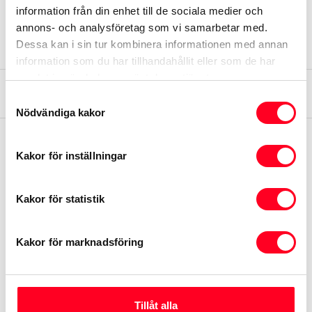
information från din enhet till de sociala medier och
Vänligen observera att detta är en förfrågan för önskat
annons- och analysföretag som vi samarbetar med.
datum och tid.
Dessa kan i sin tur kombinera informationen med annan
information som du har tillhandahållit eller som de har
samlat in när du har använt deras tjänster.
Augusti
2026
Samtyckesval
Nödvändiga kakor
M
T
O
T
F
L
S
Kakor för inställningar
1
2
Kakor för statistik
3
4
5
6
7
8
9
10
11
12
13
14
15
16
Kakor för marknadsföring
17
18
19
20
21
22
23
24
25
26
27
28
29
30
Tillåt alla