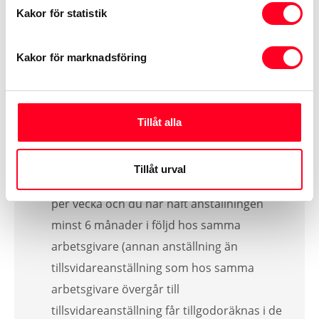
Betalskydd kan tecknas
Kakor för statistik
av dig som:
Kakor för marknadsföring
är bosatt i Sverige
har tecknat kredit- eller leasingavtal med
Toyota Financial Services
Tillåt alla
har fyllt 18 men inte 67 år*
har en av följande anställningsformer:
Tillåt urval
Tillsvidareanställning om minst 17 timmar
per vecka och du har haft anställningen
minst 6 månader i följd hos samma
arbetsgivare (annan anställning än
tillsvidareanställning som hos samma
arbetsgivare övergår till
tillsvidareanställning får tillgodoräknas i de