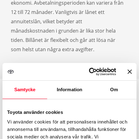
ekonomi. Avbetalningsperioden kan variera från
12 till 72 månader. Vanligtvis är lånet ett
annuitetslån, vilket betyder att
månadskostnaden i grunden är lika stor hela
tiden. Billånet är flexibelt och går att lösa när
som helst utan några extra avgifter.
Samtycke
Information
Om
Beräkna månadskostnad
Toyota använder cookies
Billånet är flexibelt och går att lösa när som helst utan
Vi använder cookies för att personalisera innehållet och
annonserna till användarna, tillhandahålla funktioner för
några extra avgifter. Klicka på knappen här nedan för
sociala medier och analysera vår trafik. Vi