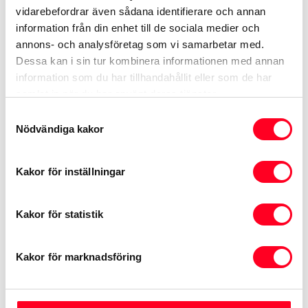
att beräkna din månadskostnad.
vidarebefordrar även sådana identifierare och annan
information från din enhet till de sociala medier och
annons- och analysföretag som vi samarbetar med.
Dessa kan i sin tur kombinera informationen med annan
Beäkna månadskostnad
information som du har tillhandahållit eller som de har
samlat in när du har använt deras tjänster.
Samtyckesval
Nödvändiga kakor
Att låna kostar pengar!
Kakor för inställningar
Om du inte kan betala tillbaka skulden
i tid riskerar du en
Kakor för statistik
betalningsanmärkning. Det kan leda till
svårigheter att få hyra bostad, teckna
Kakor för marknadsföring
abonnemang och få nya lån. För stöd,
vänd dig till budget- och
skuldrådgivningen i din kommun.