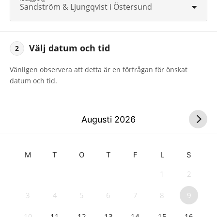
Sandström & Ljungqvist i Östersund
Välj datum och tid
2
Vänligen observera att detta är en förfrågan för önskat
datum och tid.
Augusti
2026
M
T
O
T
F
L
S
1
2
3
4
5
6
7
8
9
10
11
12
13
14
15
16