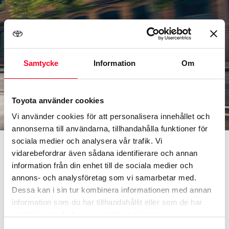
Samtycke
Information
Om
Toyota använder cookies
Vi använder cookies för att personalisera innehållet och
annonserna till användarna, tillhandahålla funktioner för
Corolla Hybrid
sociala medier och analysera vår trafik. Vi
vidarebefordrar även sådana identifierare och annan
information från din enhet till de sociala medier och
Världens mest sålda bil har
annons- och analysföretag som vi samarbetar med.
uppdaterats och är nu bättre än
Dessa kan i sin tur kombinera informationen med annan
information som du har tillhandahållit eller som de har
någonsin. Den har en förfinad exteriör
samlat in när du har använt deras tjänster.
och modernt designad interiör, intuitiv