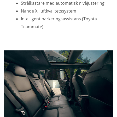
Strålkastare med automatisk nivåjustering
Nanoe X, luftkvalitetssystem
Intelligent parkeringsassistans (Toyota
Teammate)