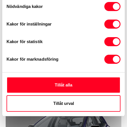
Samtyckesval
Nödvändiga kakor
teknik och är utrustad med femte
generationens hybridteknik.
Kakor för inställningar
Kakor för statistik
Boka provkörning
Kakor för marknadsföring
Tillåt alla
Tillåt urval