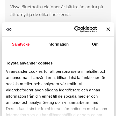
Vissa Bluetooth-telefoner är bättre än andra på
att utnyttja de olika finesserna.
Guide – gör så här »
Samtycke
Information
Om
Uppgradera ditt
Toyota använder cookies
multimediasystem
Vi använder cookies för att personalisera innehållet och
annonserna till användarna, tillhandahålla funktioner för
För vissa versioner av multimediasystemet
sociala medier och analysera vår trafik. Vi
vidarebefordrar även sådana identifierare och annan
Toyota Touch 2 finns nu möjlighet att
information från din enhet till de sociala medier och
uppgradera med Smartphone Integration. Detta
annons- och analysföretag som vi samarbetar med.
innebär att du med en kompatibel telefon kan
Dessa kan i sin tur kombinera informationen med annan
använda Apple CarPlay® eller Android Auto®
information som du har tillhandahållit eller som de har